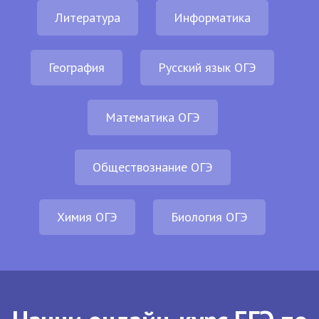
Литература
Информатика
География
Русский язык ОГЭ
Математика ОГЭ
Обществознание ОГЭ
Химия ОГЭ
Биология ОГЭ