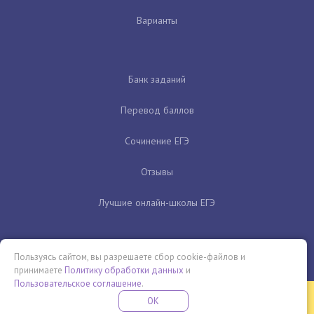
Варианты
Банк заданий
Перевод баллов
Сочинение ЕГЭ
Отзывы
Лучшие онлайн-школы ЕГЭ
Пользуясь сайтом, вы разрешаете сбор cookie-файлов и
принимаете
Политику обработки данных
и
Пользовательское соглашение
.
Бесплатная летняя школа
OK
ПОДРОБНЕЕ
ПРОВЕДИ ЭТО ЛЕТО С ПОЛЬЗОЙ