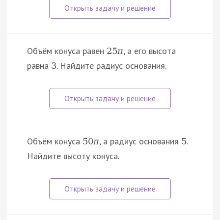
Объём конуса равен
, а его высота
25
π
равна
. Найдите радиус основания.
3
Объём конуса
, а радиус основания
.
50
π
5
Найдите высоту конуса.