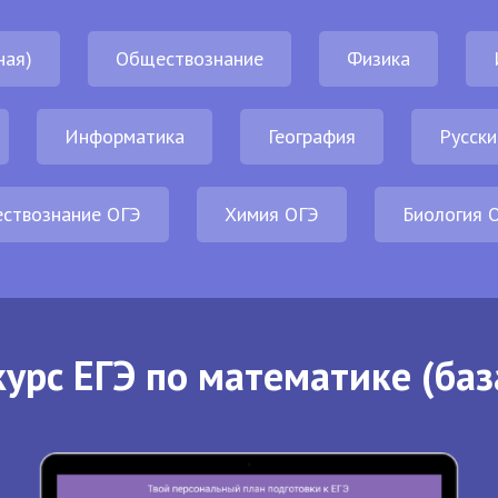
ная)
Обществознание
Физика
Информатика
География
Русски
ствознание ОГЭ
Химия ОГЭ
Биология 
урс ЕГЭ по математике (баз