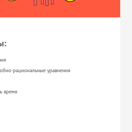
ы:
ния
робно-рациональные уравнения
ь время