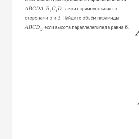
лежит прямоугольник со
A
B
C
D
A
B
C
D
1
1
1
1
сторонами
и
. Найдите объём пирамиды
5
3
, если высота параллелепипеда равна
.
A
B
C
D
6
1