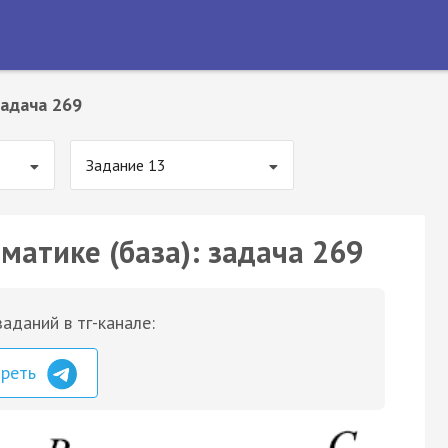
адача 269
Задание 13
матике (база): задача 269
аданий в тг-канале:
треть