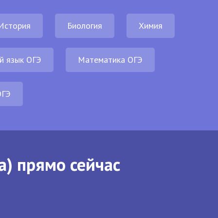
История
Биология
Химия
й язык ОГЭ
Математика ОГЭ
ОГЭ
а) прямо сейчас