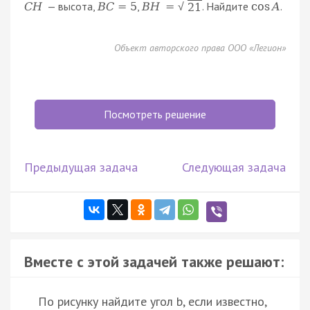
— высота,
,
. Найдите
.
C
H
B
C
=
5
B
H
=
cos
A
21
√
Объект авторского права ООО «Легион»
Посмотреть решение
Предыдущая задача
Следующая задача
Вместе с этой задачей также решают:
По рисунку найдите угол b, если известно,