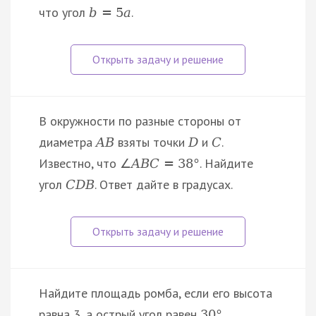
что угол
.
b
=
5
a
В окружности по разные стороны от
диаметра
взяты точки
и
.
A
B
D
C
Известно, что
. Найдите
∠
A
B
C
=
38
°
угол
. Ответ дайте в градусах.
C
D
B
Найдите площадь ромба, если его высота
равна 3, а острый угол равен
.
30
°