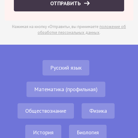
ОТПРАВИТЬ
Нажимая на кнопку «Отправить», вы принимаете
положение об
обработке персональных данных
.
Русский язык
Математика (профильная)
Обществознание
Физика
История
Биология