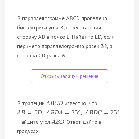
В параллелограмме ABCD проведена
биссектриса угла B, пересекающая
сторону AD в точке L. Найдите LD, если
периметр параллелограмма равен 32, а
сторона CD равна 6.
В трапеции
известно, что
A
B
C
D
.
A
B
=
C
D
,
∠
B
D
A
=
35
°
,
∠
B
D
C
=
25
°
Найдите угол
. Ответ дайте в
A
B
D
градусах.