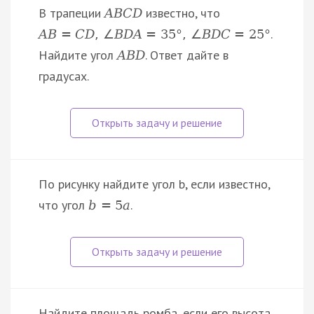
В трапеции
известно, что
A
B
C
D
.
A
B
=
C
D
,
∠
B
D
A
=
35
°
,
∠
B
D
C
=
25
°
Найдите угол
. Ответ дайте в
A
B
D
градусах.
По рисунку найдите угол b, если известно,
что угол
.
b
=
5
a
Найдите площадь ромба, если его высота