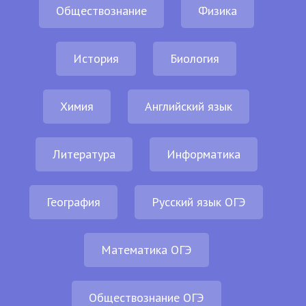
Обществознание
Физика
История
Биология
Химия
Английский язык
Литература
Информатика
География
Русский язык ОГЭ
Математика ОГЭ
Обществознание ОГЭ