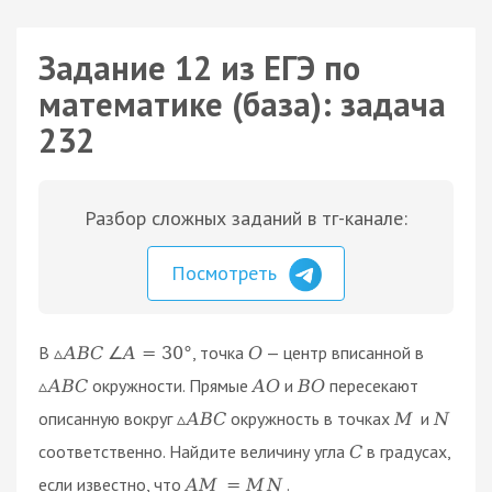
Задание 12 из ЕГЭ по
математике (база): задача
232
Разбор сложных заданий в тг-канале:
Посмотреть
В
, точка
— центр вписанной в
▵
A
B
C
∠
A
=
30
°
O
окружности. Прямые
и
пересекают
▵
A
B
C
A
O
B
O
описанную вокруг
окружность в точках
и
▵
A
B
C
M
N
соответственно. Найдите величину угла
в градусах,
C
если известно, что
.
A
M
=
M
N