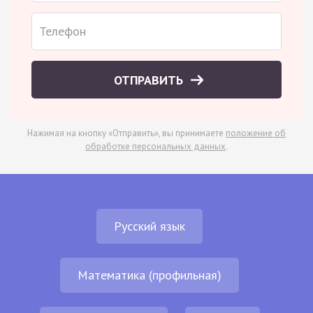
ОТПРАВИТЬ
Нажимая на кнопку «Отправить», вы принимаете
положение об
обработке персональных данных
.
Русский язык
Математика (профильная)