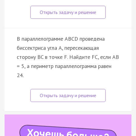
В параллелограмме ABCD проведена
биссектриса угла A, пересекающая
сторону BC в точке F. Найдите FC, если AB
= 5, а периметр параллелограмма равен
24.