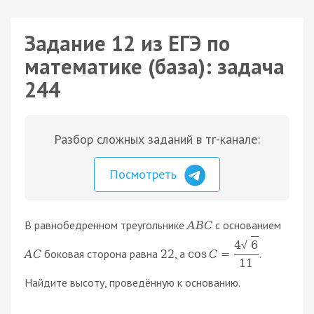
Задание 12 из ЕГЭ по
математике (база): задача
244
Разбор сложных заданий в тг-канале:
Посмотреть
В равнобедренном треугольнике
с основанием
A
B
C
4
6
√
боковая сторона равна
, а
.
A
C
22
cos
C
=
11
Найдите высоту, проведённую к основанию.