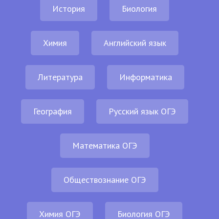
История
Биология
Химия
Английский язык
Литература
Информатика
География
Русский язык ОГЭ
Математика ОГЭ
Обществознание ОГЭ
Химия ОГЭ
Биология ОГЭ