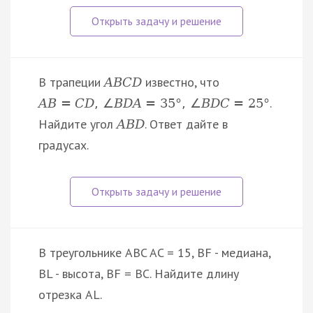
В трапеции
известно, что
A
B
C
D
.
A
B
=
C
D
,
∠
B
D
A
=
35
°
,
∠
B
D
C
=
25
°
Найдите угол
. Ответ дайте в
A
B
D
градусах.
В треугольнике ABC AC = 15, BF - медиана,
BL - высота, BF = BC. Найдите длину
отрезка AL.