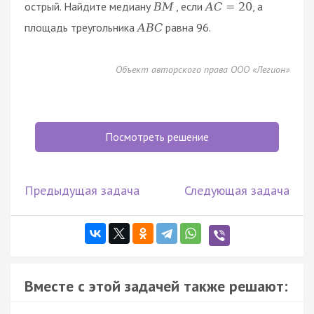
острый. Найдите медиану
, если
, а
B
M
A
C
=
20
площадь треугольника
равна 96.
A
B
C
Объект авторского права ООО «Легион»
Посмотреть решение
Предыдущая задача
Следующая задача
Вместе с этой задачей также решают: