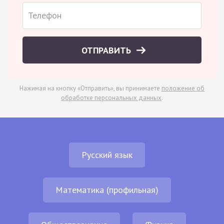
ОТПРАВИТЬ
Нажимая на кнопку «Отправить», вы принимаете
положение об
обработке персональных данных
.
Русский язык
Математика (профильная)