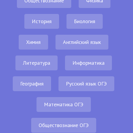
Обществознание
Физика
История
Биология
Химия
Английский язык
Литература
Информатика
География
Русский язык ОГЭ
Математика ОГЭ
Обществознание ОГЭ