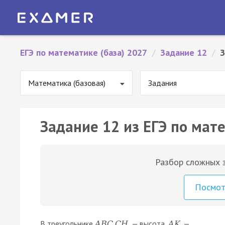
ЕГЭ по математике (база) 2027
/
Задание 12
/
З
Математика (базовая)
Задания
Задание 12 из ЕГЭ по мате
Разбор сложных з
Посмо
В треугольнике
— высота,
—
A
B
C
C
H
A
K