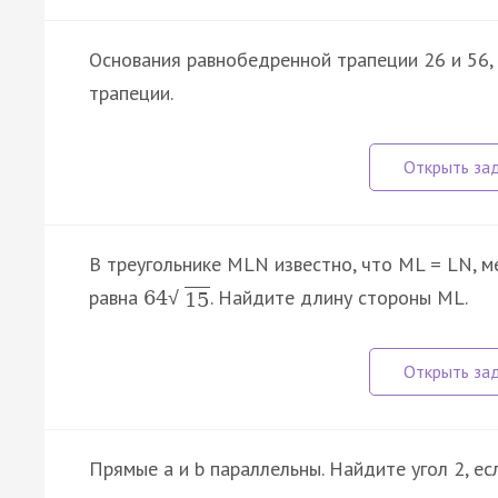
Основания равнобедренной трапеции 26 и 56, 
трапеции.
В треугольнике MLN известно, что ML = LN, 
равна
. Найдите длину стороны ML.
64
√
15
Прямые a и b параллельны. Найдите угол 2, ес