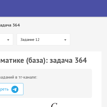
адача 364
Задание 12
матике (база): задача 364
аданий в тг-канале:
треть