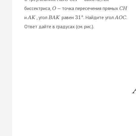
биссектриса,
— точка пересечения прямых
O
C
H
и
, угол
равен
. Найдите угол
.
A
K
B
A
K
31
°
A
O
C
Ответ дайте в градусах (см. рис.).