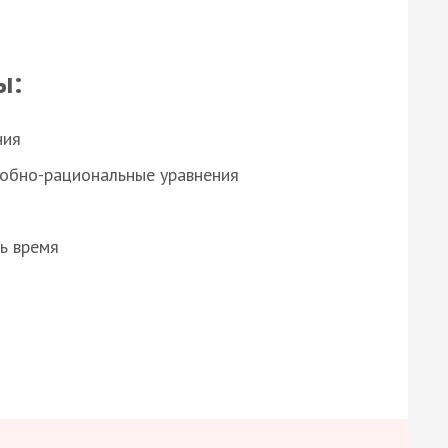
ы:
ния
робно-рациональные уравнения
ь время