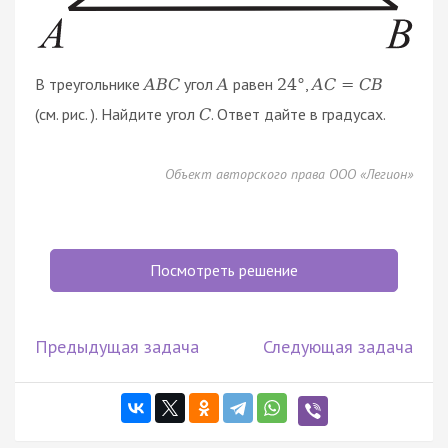
В треугольнике
угол
равен
,
A
B
C
A
24
°
A
C
=
C
B
(см. рис. ). Найдите угол
. Ответ дайте в градусах.
C
Объект авторского права ООО «Легион»
Посмотреть решение
Предыдущая задача
Следующая задача