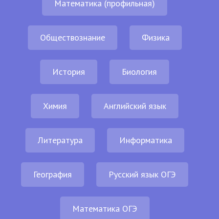
Математика (профильная)
Обществознание
Физика
История
Биология
Химия
Английский язык
Литература
Информатика
География
Русский язык ОГЭ
Математика ОГЭ