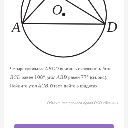
Четырёхугольник
вписан в окружность. Угол
A
B
C
D
равен
, угол
равен
(см. рис.).
B
C
D
108
°
A
B
D
77
°
Найдите угол
. Ответ дайте в градусах.
A
C
B
Объект авторского права ООО «Легион»