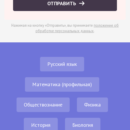
ОТПРАВИТЬ
Нажимая на кнопку «Отправить», вы принимаете
положение об
обработке персональных данных
.
Русский язык
Математика (профильная)
Обществознание
Физика
История
Биология