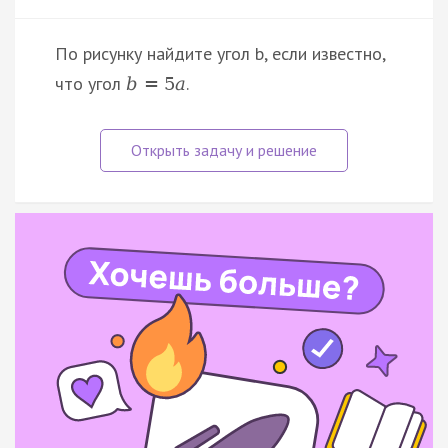
По рисунку найдите угол b, если известно,
что угол
.
b
=
5
a