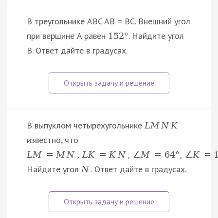
В треугольнике ABC AB = BC. Внешний угол
при вершине A равен
. Найдите угол
152
°
B. Ответ дайте в градусах.
В выпуклом четырёхугольнике
L
M
N
K
известно, что
L
M
=
M
N
,
L
K
=
K
N
,
∠
M
=
64
°
,
∠
K
=
Найдите угол
. Ответ дайте в градусах.
N