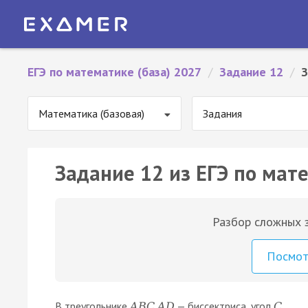
ЕГЭ по математике (база) 2027
/
Задание 12
/
З
Математика (базовая)
Задания
Задание 12 из ЕГЭ по мате
Разбор сложных з
Посмо
В треугольнике
— биссектриса, угол
A
B
C
A
D
C