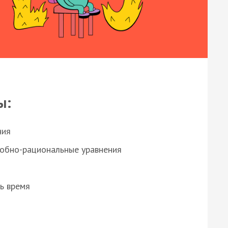
ы:
ния
робно-рациональные уравнения
ь время