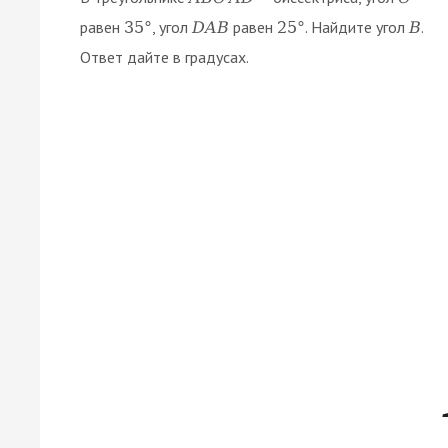
равен
, угол
равен
. Найдите угол
.
35
°
D
A
B
25
°
B
Ответ дайте в градусах.