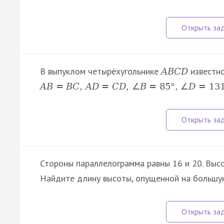
В выпуклом четырёхугольнике
известно
A
B
C
D
A
B
=
B
C
,
A
D
=
C
D
,
∠
B
=
85
°
,
∠
D
=
13
Стороны параллелограмма равны 16 и 20. Высо
Найдите длину высоты, опущенной на большу