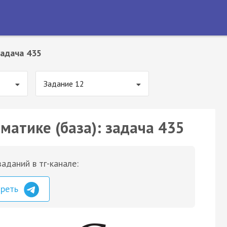
адача 435
Задание 12
матике (база): задача 435
аданий в тг-канале:
треть