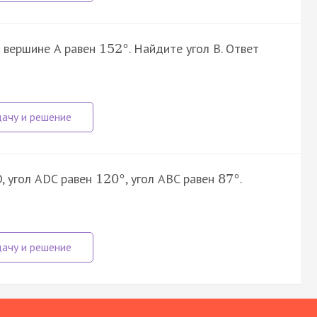
и вершине A равен
. Найдите угол B. Ответ
152
°
, угол ADC равен
, угол ABC равен
.
120
°
87
°