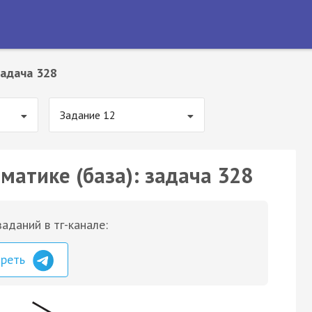
адача 328
Задание 12
матике (база): задача 328
аданий в тг-канале:
треть