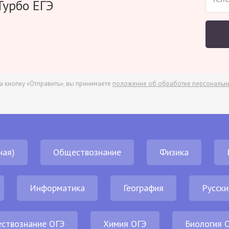
Турбо ЕГЭ
а кнопку «Отправить», вы принимаете
положение об обработке персональн
ная)
Обществознание
Физика
Информатика
География
Русски
ствознание ОГЭ
Химия ОГЭ
Биология 