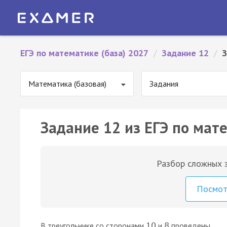
ЕГЭ по математике (база) 2027
/
Задание 12
/
З
Математика (базовая)
Задания
Задание 12 из ЕГЭ по мате
Разбор сложных з
Посмо
В треугольнике со сторонами
и
проведены
10
8