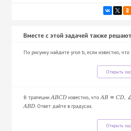
Вместе с этой задачей также решают
По рисунку найдите угол b, если известно, что
В трапеции
известно, что
A
B
C
D
A
B
=
C
D
,
. Ответ дайте в градусах.
A
B
D