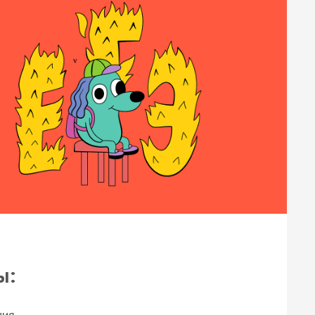
ы:
ния