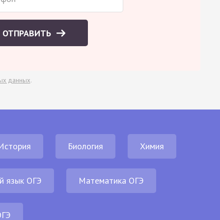
ОТПРАВИТЬ
ых данных
.
История
Биология
Химия
й язык ОГЭ
Математика ОГЭ
ОГЭ