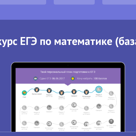
урс ЕГЭ по математике (баз