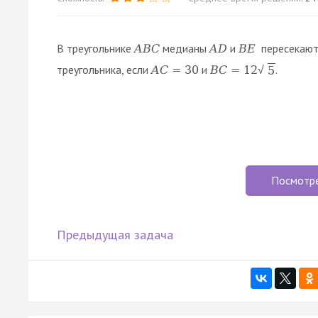
В треугольнике
медианы
и
пересекают
A
B
C
A
D
B
E
треугольника, если
и
.
A
C
=
30
B
C
=
12
5
√
Посмотр
Предыдущая задача