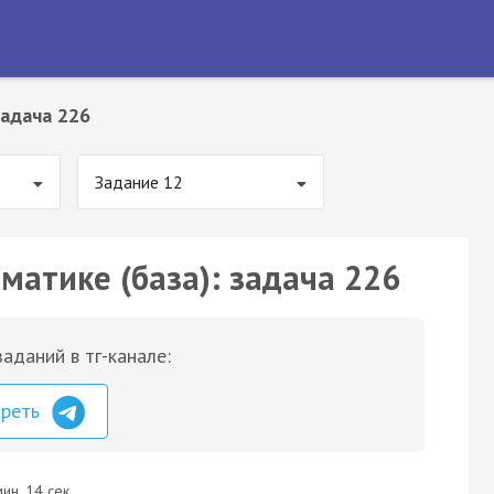
адача 226
Задание 12
матике (база): задача 226
аданий в тг-канале:
треть
ин. 14 сек.