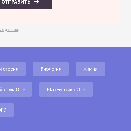
ОТПРАВИТЬ
ых данных
.
История
Биология
Химия
й язык ОГЭ
Математика ОГЭ
ОГЭ