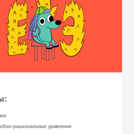
ы:
ния
робно-рациональные уравнения