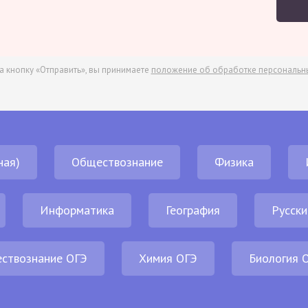
а кнопку «Отправить», вы принимаете
положение об обработке персональн
ная)
Обществознание
Физика
Информатика
География
Русски
ствознание ОГЭ
Химия ОГЭ
Биология 