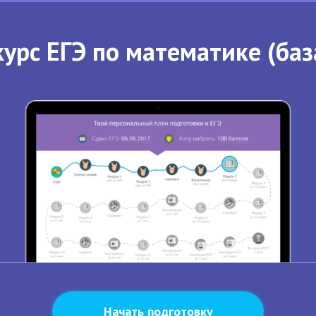
урс ЕГЭ по математике (баз
Начать подготовку