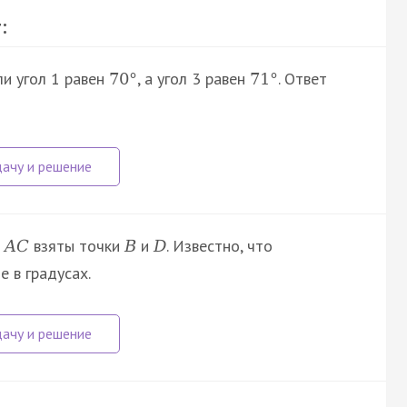
:
ли угол 1 равен
, а угол 3 равен
. Ответ
70
°
71
°
а
взяты точки
и
. Известно, что
A
C
B
D
е в градусах.