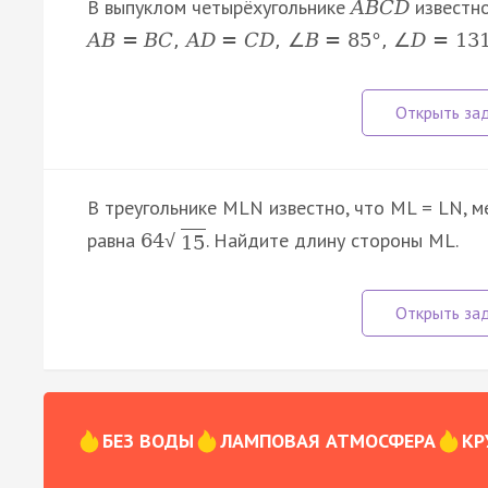
В выпуклом четырёхугольнике
известно
A
B
C
D
A
B
=
B
C
,
A
D
=
C
D
,
∠
B
=
85
°
,
∠
D
=
13
В треугольнике MLN известно, что ML = LN, 
равна
. Найдите длину стороны ML.
64
√
15
БЕЗ ВОДЫ
ЛАМПОВАЯ АТМОСФЕРА
КР