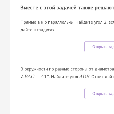
Вместе с этой задачей также решают
Прямые a и b параллельны. Найдите угол 2, ес
дайте в градусах.
В окружности по разные стороны от диаметр
. Найдите угол
. Ответ дайт
∠
B
A
C
=
41
°
A
D
B