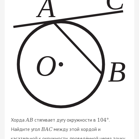
Хорда
стягивает дугу окружности в
.
A
B
104
°
Найдите угол
между этой хордой и
B
A
C
касательной к окружности, проведённой через точку