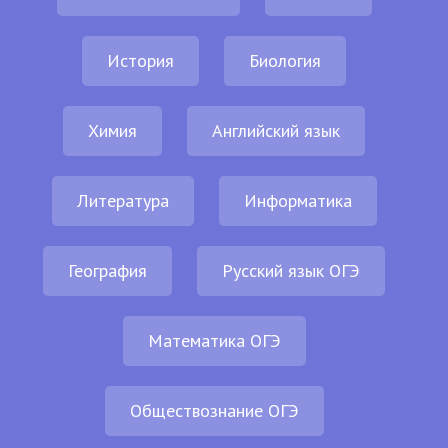
История
Биология
Химия
Английский язык
Литература
Информатика
География
Русский язык ОГЭ
Математика ОГЭ
Обществознание ОГЭ