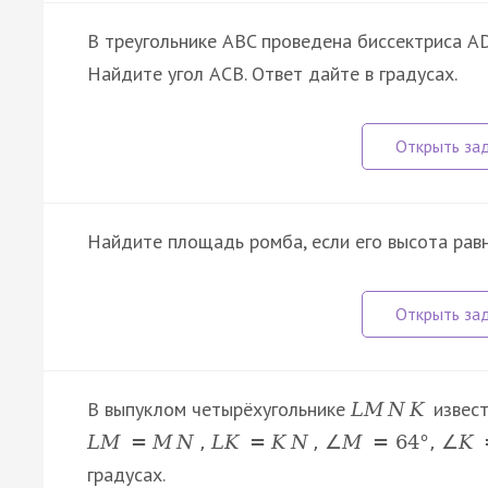
В треугольнике ABC проведена биссектриса AD
Найдите угол ACB. Ответ дайте в градусах.
Найдите площадь ромба, если его высота равн
В выпуклом четырёхугольнике
извест
L
M
N
K
L
M
=
M
N
,
L
K
=
K
N
,
∠
M
=
64
°
,
∠
K
градусах.