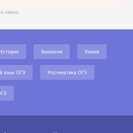
ых данных
.
История
Биология
Химия
й язык ОГЭ
Математика ОГЭ
ОГЭ