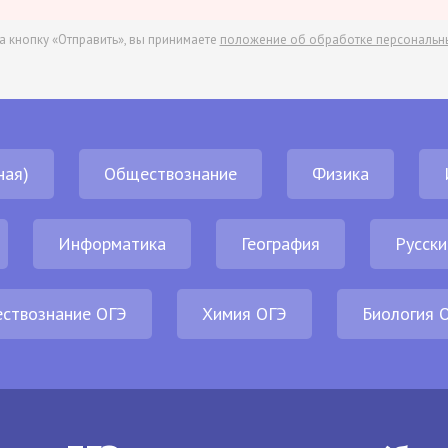
а кнопку «Отправить», вы принимаете
положение об обработке персональн
ная)
Обществознание
Физика
Информатика
География
Русски
ствознание ОГЭ
Химия ОГЭ
Биология 