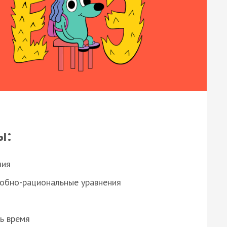
ы:
ния
робно-рациональные уравнения
ь время