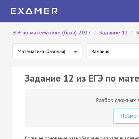
ЕГЭ по математике (база) 2027
/
Задание 12
/
З
Математика (базовая)
Задания
Задание 12 из ЕГЭ по мате
Разбор сложных з
Посмо
Большее основание равнобедренной трапеции равн