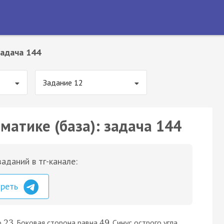
адача 144
Задание 12
матике (база): задача 144
аданий в тг-канале:
треть
о
. Боковая сторона равна
. Синус острого угла
23
49