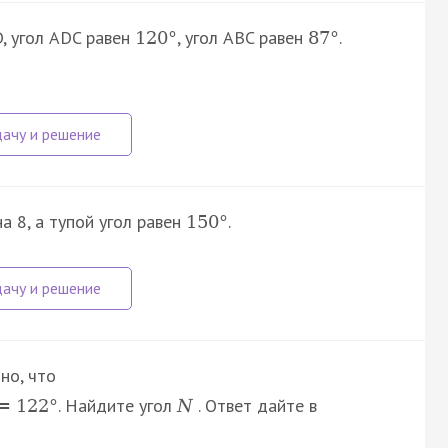
, угол ADC равен
, угол ABC равен
.
120
°
87
°
а 8, а тупой угол равен
.
150
°
но, что
. Найдите угол
. Ответ дайте в
=
122
°
N