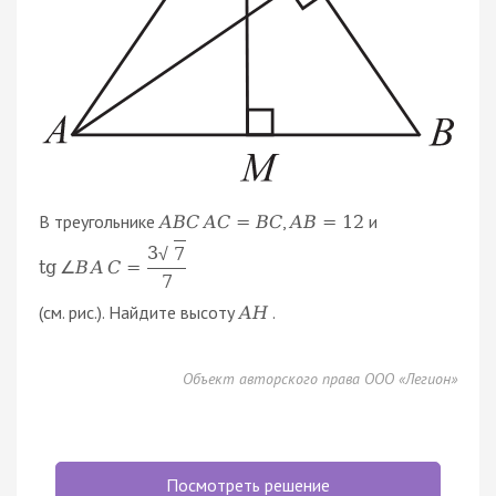
В треугольнике
,
и
A
B
C
A
C
=
B
C
A
B
=
12
3
7
√
tg
∠
B
A
C
=
7
(см. рис.). Найдите высоту
.
A
H
Объект авторского права ООО «Легион»
Посмотреть решение