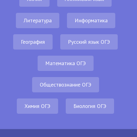
Литература
Информатика
География
Русский язык ОГЭ
Математика ОГЭ
Обществознание ОГЭ
Химия ОГЭ
Биология ОГЭ