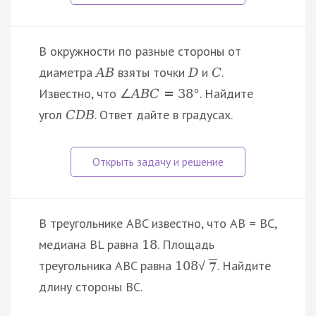
В окружности по разные стороны от
диаметра
взяты точки
и
.
A
B
D
C
Известно, что
. Найдите
∠
A
B
C
=
38
°
угол
. Ответ дайте в градусах.
C
D
B
В треугольнике ABC известно, что AB = BC,
медиана BL равна
. Площадь
18
треугольника ABC равна
. Найдите
108
√
7
длину стороны BC.