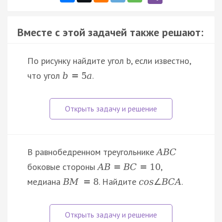
Вместе с этой задачей также решают:
По рисунку найдите угол b, если известно,
что угол
.
b
=
5
a
В равнобедренном треугольнике
A
B
C
боковые стороны
,
A
B
=
B
C
=
10
медиана
. Найдите
.
B
M
=
8
c
o
s
∠
B
C
A