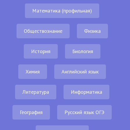
Математика (профильная)
Обществознание
Физика
История
Биология
Химия
Английский язык
Литература
Информатика
География
Русский язык ОГЭ