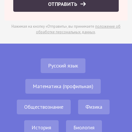
ОТПРАВИТЬ
Нажимая на кнопку «Отправить», вы принимаете
положение об
обработке персональных данных
.
Русский язык
Математика (профильная)
Обществознание
Физика
История
Биология