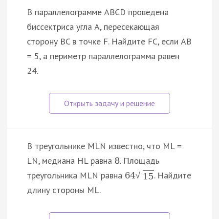
В параллелограмме ABCD проведена
биссектриса угла A, пересекающая
сторону BC в точке F. Найдите FC, если AB
= 5, а периметр параллелограмма равен
24.
В треугольнике MLN известно, что ML =
LN, медиана HL равна
. Площадь
8
треугольника MLN равна
. Найдите
64
√
15
длину стороны ML.