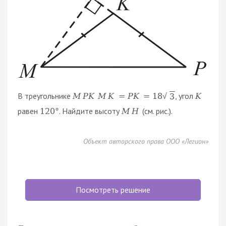
В треугольнике
, угол
M
P
K
M
K
=
P
K
=
18
K
3
√
равен
. Найдите высоту
(см. рис.).
120
°
M
H
Объект авторского права ООО «Легион»
Посмотреть решение