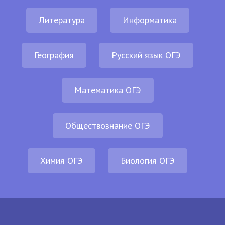
Литература
Информатика
География
Русский язык ОГЭ
Математика ОГЭ
Обществознание ОГЭ
Химия ОГЭ
Биология ОГЭ