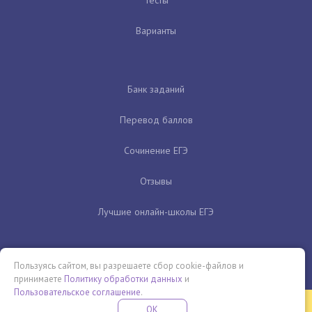
Тесты
Варианты
Банк заданий
Перевод баллов
Сочинение ЕГЭ
Отзывы
Лучшие онлайн-школы ЕГЭ
Пользуясь сайтом, вы разрешаете сбор cookie-файлов и
принимаете
Политику обработки данных
и
Пользовательское соглашение
.
Бесплатная летняя школа
OK