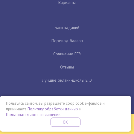
Варианты
Банк заданий
Перевод баллов
Сочинение ЕГЭ
Отзывы
Лучшие онлайн-школы ЕГЭ
Пользуясь сайтом, вы разрешаете сбор cookie-файлов и
принимаете
Политику обработки данных
и
Пользовательское соглашение
.
Бесплатная летняя школа
OK
ПОДРОБНЕЕ
ПРОВЕДИ ЭТО ЛЕТО С ПОЛЬЗОЙ