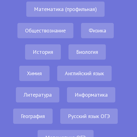
Математика (профильная)
Обществознание
Физика
История
Биология
Химия
Английский язык
Литература
Информатика
География
Русский язык ОГЭ