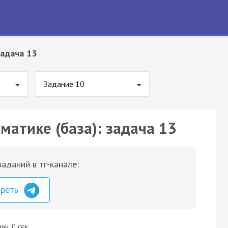
адача 13
Задание 10
матике (база): задача 13
аданий в тг-канале:
треть
ин. 0 сек.