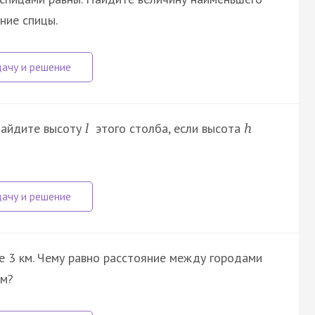
дние спицы.
Найдите высоту
этого столба, если высота
l
h
е 3 км. Чему равно расстояние между городами
см?