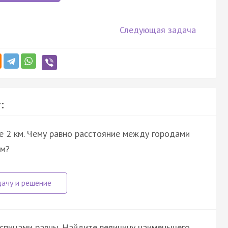
Следующая задача
:
е 2 км. Чему равно расстояние между городами
см?
 спицами равны. Найдите величину наименьшего