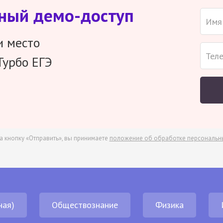
тный демо-доступ
и место
Турбо ЕГЭ
а кнопку «Отправить», вы принимаете
положение об обработке персональн
ная)
Обществознание
Физика