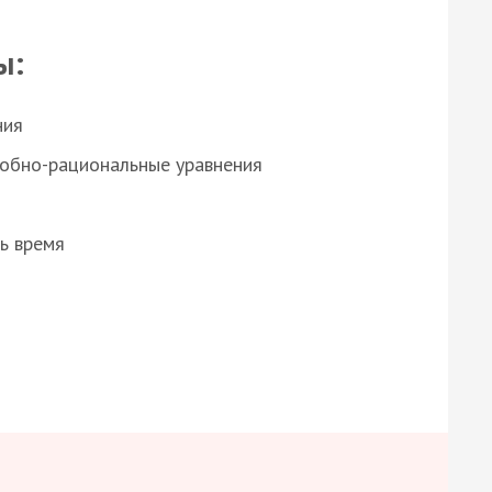
ы:
ния
робно-рациональные уравнения
ь время