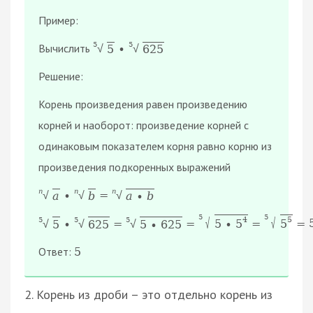
Пример:
5
5
Вычислить
∙
5
625
√
√
Решение:
Корень произведения равен произведению
корней и наоборот: произведение корней с
одинаковым показателем корня равно корню из
произведения подкоренных выражений
n
n
n
∙
=
a
b
a
∙
b
√
√
√
5
5
√
4
√
5
5
5
5
∙
=
=
=
=
5
∙
5
5
5
625
5
∙
625
√
√
√
Ответ:
5
2. Корень из дроби – это отдельно корень из