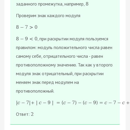
заданного промежутка, например,
8
Проверим знак каждого модуля
8
−
7
>
0
, при раскрытии модуля пользуемся
8
−
9
<
0
правилом: модуль положительного числа равен
самому себе, отрицательного числа - равен
противоположному значению. Так как у второго
модуля знак отрицательный, при раскрытии
меняем знак перед модулем на
противоположный.
|
c
−
7
|
+
|
c
−
9
|
=
(
с
−
7
)
−
(
с
−
9
)
=
с
−
7
−
с
+
Ответ:
2