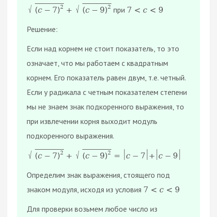
√
2
√
2
при
+
7
<
c
<
9
(
с
−
7
)
(
с
−
9
)
Решение:
Если над корнем не стоит показатель, то это
означает, что мы работаем с квадратным
корнем. Его показатель равен двум, т.е. четный.
Если у радикала с четным показателем степени
мы не знаем знак подкоренного выражения, то
при извлечении корня выходит модуль
подкоренного выражения.
|
|
|
|
√
2
√
2
+
=
c
−
7
+
c
−
9
(
с
−
7
)
(
с
−
9
)
Определим знак выражения, стоящего под
знаком модуля, исходя из условия
7
<
c
<
9
Для проверки возьмем любое число из