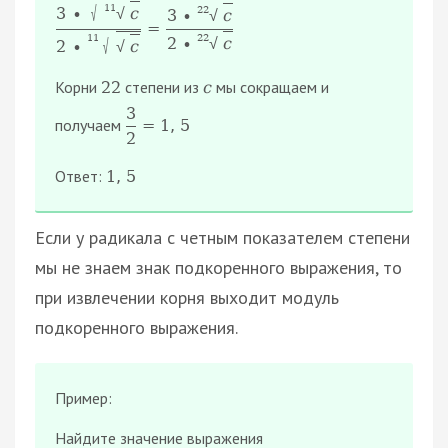
√
11
22
3
∙
с
√
3
∙
с
√
=
11
22
2
∙
с
√
√
2
∙
с
√
Корни
степени из
мы сокращаем и
22
с
3
получаем
=
1
,
5
2
Ответ:
1
,
5
Если у радикала с четным показателем степени
мы не знаем знак подкоренного выражения, то
при извлечении корня выходит модуль
подкоренного выражения.
Пример:
Найдите значение выражения