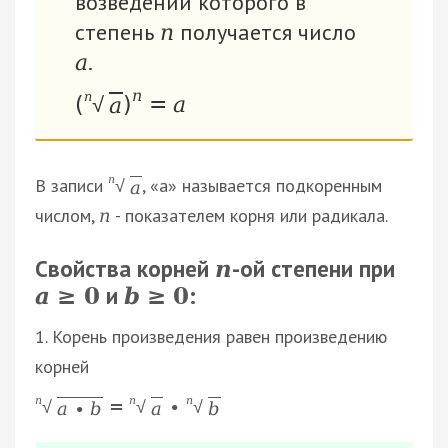
возведении которого в
степень
получается число
n
.
а
n
n
(
√
)
=
a
a
n
В записи
, «а» называется подкоренным
√
a
числом,
- показателем корня или радикала.
n
Свойства корней
-ой степени при
n
и
:
а
0
b
0
≥
≥
1. Корень произведения равен произведению
корней
n
n
n
=
∙
√
√
√
a
∙
b
a
b