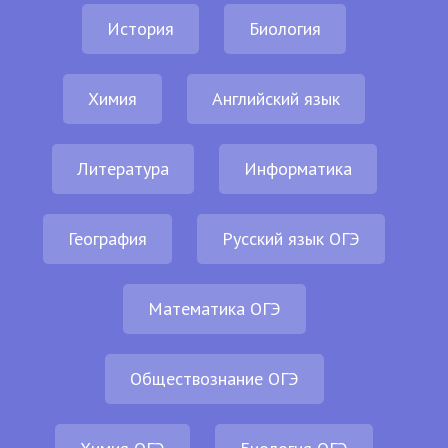
История
Биология
Химия
Английский язык
Литература
Информатика
География
Русский язык ОГЭ
Математика ОГЭ
Обществознание ОГЭ