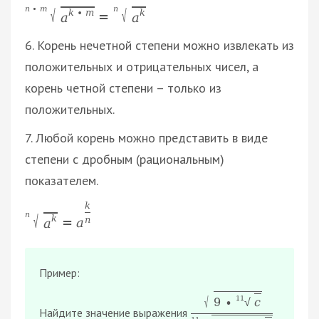
n
∙
m
n
√
√
k
∙
m
k
=
a
a
6. Корень нечетной степени можно извлекать из
положительных и отрицательных чисел, а
корень четной степени – только из
положительных.
7. Любой корень можно представить в виде
степени с дробным (рациональным)
показателем.
k
n
√
k
n
=
a
a
Пример:
√
11
9
∙
с
√
Найдите значение выражения