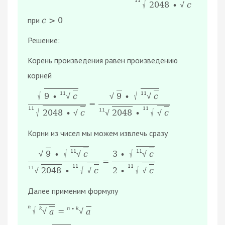
11
√
2048
∙
с
√
при
с
>
0
Решение:
Корень произведения равен произведению
корней
√
√
11
11
9
∙
∙
с
9
с
√
√
√
=
11
11
√
√
11
2048
∙
∙
с
2048
с
√
√
√
Корни из чисел мы можем извлечь сразу
√
√
11
11
∙
3
∙
9
с
с
√
√
√
=
11
11
√
√
11
∙
2
∙
2048
с
с
√
√
√
Далее применим формулу
n
√
n
∙
k
k
=
a
√
a
√