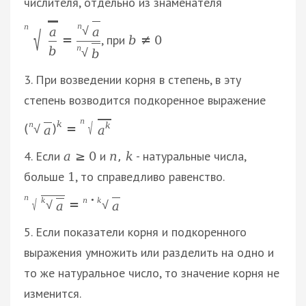
числителя, отдельно из знаменателя
n
n
√
a
a
√
, при
=
b
≠
0
n
b
√
b
3. При возведении корня в степень, в эту
степень возводится подкоренное выражение
n
k
√
k
n
(
)
=
√
a
a
4. Если
и
- натуральные числа,
а
≥
0
n
,
k
больше
, то справедливо равенство.
1
n
n
∙
k
√
k
=
√
√
a
a
5. Если показатели корня и подкоренного
выражения умножить или разделить на одно и
то же натуральное число, то значение корня не
изменится.