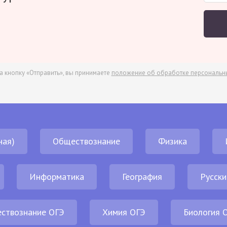
а кнопку «Отправить», вы принимаете
положение об обработке персональн
ная)
Обществознание
Физика
Информатика
География
Русски
ствознание ОГЭ
Химия ОГЭ
Биология 