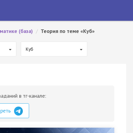
матике (база)
/
Теория по теме «Куб»
Куб
аданий в тг-канале:
треть