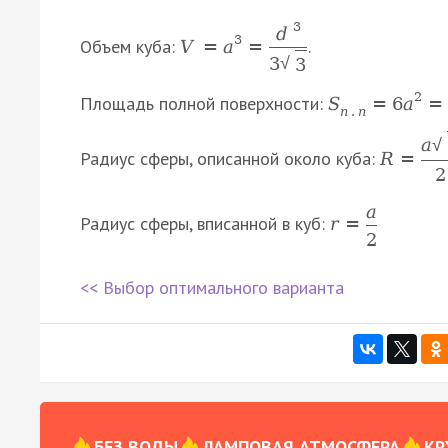
3
d
3
Объем куба:
.
V
=
a
=
3
√
3
2
Площадь полной поверхности:
S
=
6
а
=
п
.
п
a
√
Радиус сферы, описанной около куба:
R
=
2
a
Радиус сферы, вписанной в куб:
r
=
2
<< Выбор оптимального варианта
БЕЗ ВОДЫ
ЛАМПОВАЯ АТМОСФЕРА
КР