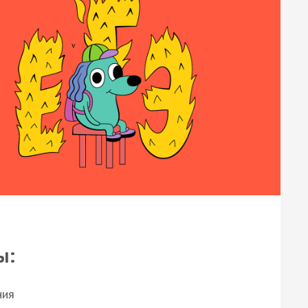
ы:
ния