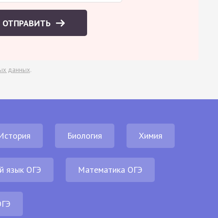
ОТПРАВИТЬ
ых данных
.
История
Биология
Химия
й язык ОГЭ
Математика ОГЭ
ОГЭ