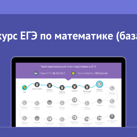
урс ЕГЭ по математике (баз