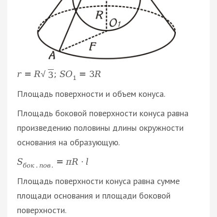
r
=
R
;
S
O
=
3
R
√
3
1
Площадь поверхности и объем конуса.
Площадь боковой поверхности конуса равна
произведению половины длины окружности
основания на образующую.
S
=
π
R
·
l
б
о
к
.
п
о
в
.
Площадь поверхности конуса равна сумме
площади основания и площади боковой
поверхности.