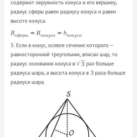
содержит окружность конуса и его вершину,
радиус сферы равен радиусу конуса и равен
высоте конуса.
R
=
R
=
h
с
ф
е
р
ы
к
о
н
у
с
а
к
о
н
у
с
а
5. Если в конус, осевое сечение которого –
равносторонний треугольник, вписан шар, то
радиус основания конуса в
раз больше
√
3
радиуса шара, а высота конуса в
раза больше
3
радиуса шара.