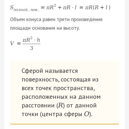
2
S
=
π
R
+
π
R
·
l
=
π
R
(
R
+
l
)
п
о
л
н
о
й
.
п
о
в
.
Объем конуса равен трети произведения
площади основания на высоту.
2
π
R
·
h
V
=
3
Сферой называется
поверхность, состоящая из
всех точек пространства,
расположенных на данном
расстоянии (
) от данной
R
точки (центра сферы
).
О