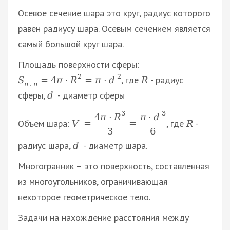
Осевое сечение шара это круг, радиус которого
равен радиусу шара. Осевым сечением является
самый большой круг шара.
Площадь поверхности сферы:
2
2
, где
- радиус
S
=
4
π
·
R
=
π
·
d
R
п
.
п
сферы,
- диаметр сферы
d
3
3
4
π
·
R
π
·
d
Объем шара:
, где
-
V
=
=
R
3
6
радиус шара,
- диаметр шара.
d
Многогранник – это поверхность, составленная
из многоугольников, ограничивающая
некоторое геометрическое тело.
Задачи на нахождение расстояния между