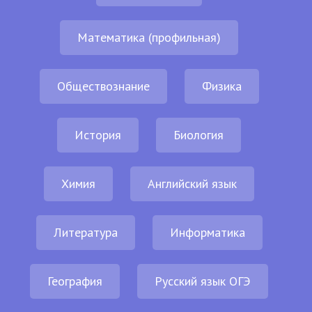
Математика (профильная)
Обществознание
Физика
История
Биология
Химия
Английский язык
Литература
Информатика
География
Русский язык ОГЭ