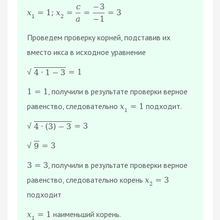
с
−
3
х
=
1
;
х
=
=
=
3
1
2
а
−
1
Проведем проверку корней, подставив их
вместо икса в исходное уравнение
=
1
4
·
1
−
3
√
, получили в результате проверки верное
1
=
1
равенство, следовательно
подходит.
х
=
1
1
=
3
4
·
(
3
)
−
3
√
=
3
9
√
, получили в результате проверки верное
3
=
3
равенство, следовательно корень
х
=
3
2
подходит
наименьший корень.
х
=
1
1