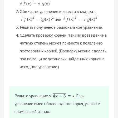
=
f
(
x
)
g
(
x
)
√
√
Обе части уравнение возвести в квадрат:
2
√
2
√
2
√
2
или
=
(
g
(
x
)
)
=
f
(
x
)
f
(
x
)
g
(
x
)
Решить полученное рациональное уравнение.
Сделать проверку корней, так как возведение в
четную степень может привести к появлению
посторонних корней. (Проверку можно сделать
при помощи подстановки найденных корней в
исходное уравнение.)
Решите уравнение
. Если
=
х
4
х
−
3
√
уравнение имеет более одного корня, укажите
наименьший из них.