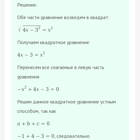
Решение:
Обе части уравнение возведем в квадрат:
2
√
2
=
х
4
х
−
3
Получаем квадратное уравнение:
2
4
х
−
3
=
х
Перенесем все слагаемые в левую часть
уравнения:
2
−
х
+
4
х
−
3
=
0
Решим данное квадратное уравнение устным
способом, так как
a
+
b
+
c
=
0
, следовательно
−
1
+
4
−
3
=
0