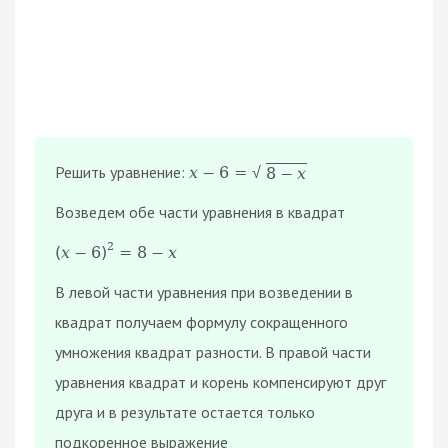
Решить уравнение:
х
−
6
=
8
−
х
√
Возведем обе части уравнения в квадрат
2
(
х
−
6
)
=
8
−
х
В левой части уравнения при возведении в
квадрат получаем формулу сокращенного
умножения квадрат разности. В правой части
уравнения квадрат и корень компенсируют друг
друга и в результате остается только
подкоренное выражение