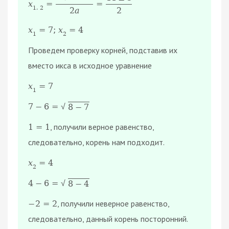
x
=
=
1
,
2
2
2
a
x
=
7
;
x
=
4
1
2
Проведем проверку корней, подставив их
вместо икса в исходное уравнение
x
=
7
1
7
−
6
=
8
−
7
√
, получили верное равенство,
1
=
1
следовательно, корень нам подходит.
x
=
4
2
4
−
6
=
8
−
4
√
, получили неверное равенство,
−
2
=
2
следовательно, данный корень посторонний.