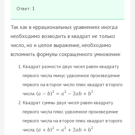
Ответ:
1
Так как в иррациональных уравнениях иногда
необходимо возводить в квадрат не только
число, но и целое выражение, необходимо
вспомнить формулы сокращенного умножения:
Квадрат разности двух чисел равен квадрату
первого числа минус удвоенное произведение
первого на второе число плюс квадрат второго
2
2
2
числа.
(
a
−
b
)
=
a
−
2
a
b
+
b
Квадрат суммы двух чисел равен квадрату
первого числа плюс удвоенное произведение
первого числа на второе плюс квадрат второго
2
2
2
числа.
(
a
+
b
)
=
a
+
2
a
b
+
b