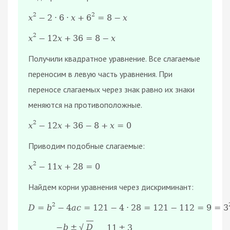
2
2
х
−
2
·
6
·
х
+
6
=
8
−
х
2
х
−
12
х
+
36
=
8
−
х
Получили квадратное уравнение. Все слагаемые
переносим в левую часть уравнения. При
переносе слагаемых через знак равно их знаки
меняются на противоположные.
2
х
−
12
х
+
36
−
8
+
х
=
0
Приводим подобные слагаемые:
2
х
−
11
х
+
28
=
0
Найдем корни уравнения через дискриминант:
2
D
=
b
−
4
a
c
=
121
−
4
·
28
=
121
−
112
=
9
=
3
−
b
±
D
11
±
3
√