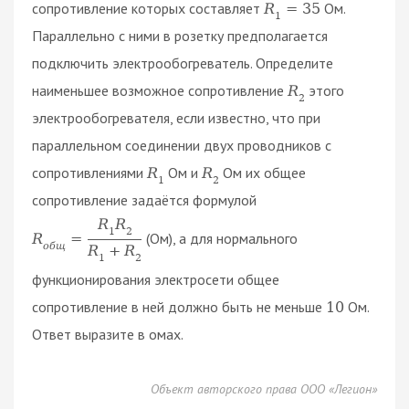
сопротивление которых составляет
Ом.
R
=
35
1
Параллельно с ними в розетку предполагается
подключить электрообогреватель. Определите
наименьшее возможное сопротивление
этого
R
2
электрообогревателя, если известно, что при
параллельном соединении двух проводников с
сопротивлениями
Ом и
Ом их общее
R
R
1
2
сопротивление задаётся формулой
R
R
1
2
(Ом), а для нормального
R
=
о
б
щ
R
+
R
1
2
функционирования электросети общее
сопротивление в ней должно быть не меньше
Ом.
10
Ответ выразите в омах.
Объект авторского права ООО «Легион»