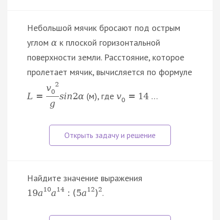
Небольшой мячик бросают под острым
углом
к плоской горизонтальной
α
поверхности земли. Расстояние, которое
пролетает мячик, вычисляется по формуле
2
v
0
(м), где
…
L
=
s
i
n
2
α
v
=
14
0
g
Найдите значение выражения
10
14
12
2
.
19
a
a
:
(
5
a
)