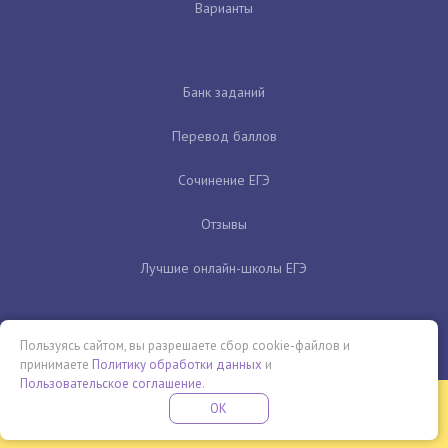
Варианты
Банк заданий
Перевод баллов
Сочинение ЕГЭ
Отзывы
Лучшие онлайн-школы ЕГЭ
Пользуясь сайтом, вы разрешаете сбор cookie-файлов и
принимаете
Политику обработки данных
и
Пользовательское соглашение
.
Бесплатная летняя школа
OK
ПОДРОБНЕЕ
ПРОВЕДИ ЭТО ЛЕТО С ПОЛЬЗОЙ