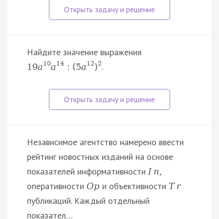
Найдите значение выражения
10
14
12
2
.
19
a
a
:
(
5
a
)
Независимое агентство намерено ввести
рейтинг новостных изданий на основе
показателей информативности
,
I
n
оперативности
и объективности
O
p
T
r
публикаций. Каждый отдельный
показател…