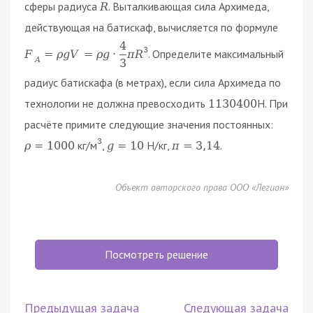
сферы радиуса
. Выталкивающая сила Архимеда,
R
действующая на батискаф, вычисляется по формуле
4
3
. Определите максимальный
F
=
ρ
g
V
=
ρ
g
⋅
π
R
A
3
радиус батискафа (в метрах), если сила Архимеда по
технологии не должна превосходить
Н. При
1
130
400
расчёте примите следующие значения постоянных:
3
кг/м
,
Н/кг,
.
ρ
=
1000
g
=
10
π
=
3
,
14
Объект авторского права ООО «Легион»
Посмотреть решение
Предыдущая задача
Следующая задача