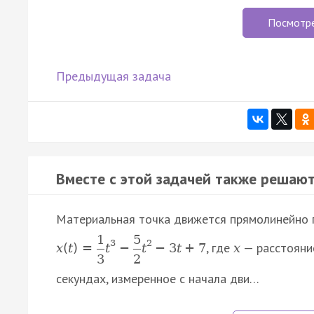
Посмотр
Предыдущая задача
Вместе с этой задачей также решают
Материальная точка движется прямолинейно 
1
5
3
2
, где
— расстояние
x
(
t
)
=
t
−
t
−
3
t
+
7
x
3
2
секундах, измеренное с начала дви…