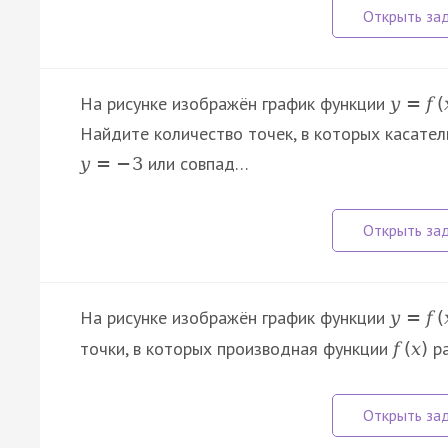
На рисунке изображён график функции
y
=
f
(
Найдите количество точек, в которых касател
или совпад…
y
=
−
3
На рисунке изображён график функции
y
=
f
(
точки, в которых производная функции
ра
f
(
x
)