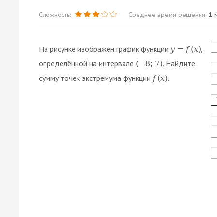
Сложность:
Среднее время решения:
1 м
На рисунке изображён график функции
,
y
=
f
(
x
)
определённой на интервале
. Найдите
(
−
8
;
7
)
сумму точек экстремума функции
.
f
(
x
)