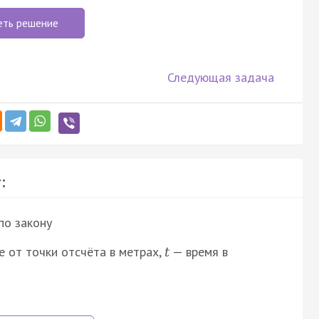
еть решение
Следующая задача
:
по закону
 от точки отсчёта в метрах,
— время в
t