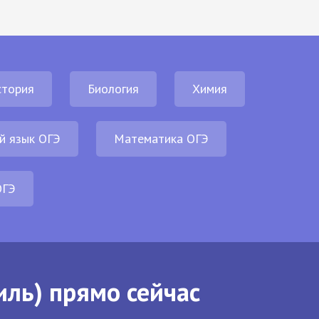
стория
Биология
Химия
й язык ОГЭ
Математика ОГЭ
ОГЭ
иль) прямо сейчас