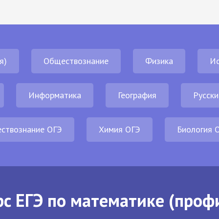
я)
Обществознание
Физика
И
Информатика
География
Русски
ствознание ОГЭ
Химия ОГЭ
Биология 
с ЕГЭ по математике (проф