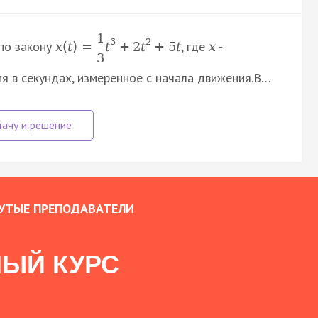
1
3
2
по закону
, где
-
x
(
t
)
=
t
+
2
t
+
5
t
x
3
мя в секундах, измеренное с начала движения.В…
УТЫЕ ПРЕПОДАВАТЕЛИ
ЫЙ КУРС