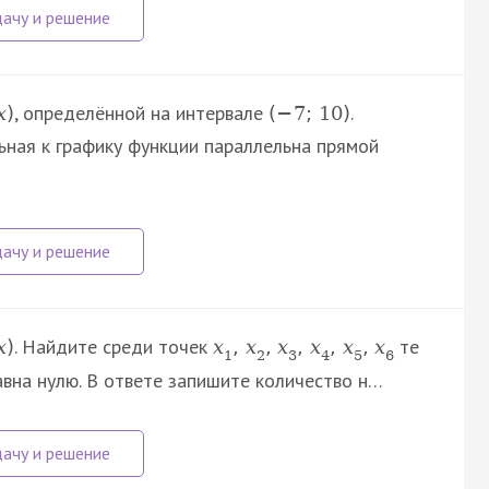
, определённой на интервале
.
x
)
(
−
7
;
10
)
ьная к графику функции параллельна прямой
. Найдите среди точек
те
x
)
x
,
x
,
x
,
x
,
x
,
x
1
2
3
4
5
6
вна нулю. В ответе запишите количество н…