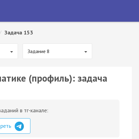
/
Задача 153
Задание 8
матике (профиль): задача
аданий в тг-канале:
треть