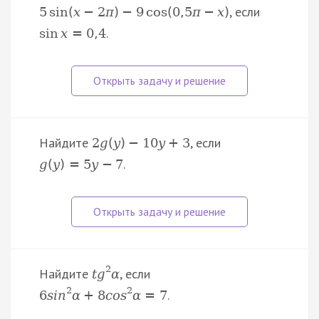
, если
5
sin
(
x
−
2
π
)
−
9
cos
(
0
,
5
π
−
x
)
.
sin
x
=
0
,
4
Найдите
, если
2
g
(
y
)
−
10
y
+
3
.
g
(
y
)
=
5
y
−
7
2
Найдите
, если
t
g
α
2
2
.
6
s
i
n
α
+
8
c
o
s
α
=
7