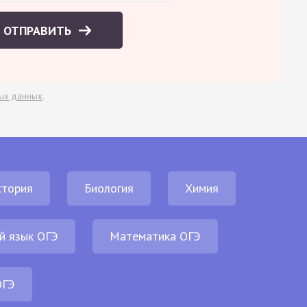
ОТПРАВИТЬ
ых данных
.
стория
Биология
Химия
й язык ОГЭ
Математика ОГЭ
ОГЭ