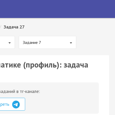
/
Задача 27
Задание 7
матике (профиль): задача
аданий в тг-канале:
треть