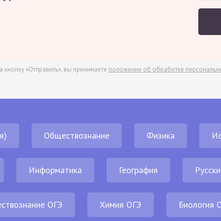
а кнопку «Отправить», вы принимаете
положение об обработке персональн
я)
Обществознание
Физика
И
Информатика
География
Русски
ствознание ОГЭ
Химия ОГЭ
Биология 