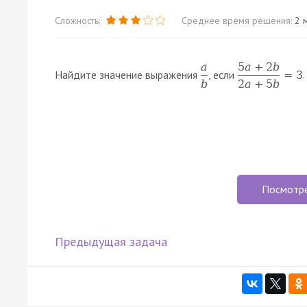
Сложность:
Среднее время решения:
2 м
a
5
a
+
2
b
Найдите значение выражения
, если
.
=
3
b
2
a
+
5
b
Посмотр
Предыдущая задача