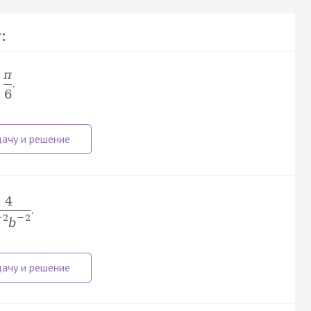
:
π
.
n
6
4
.
−
2
−
2
b