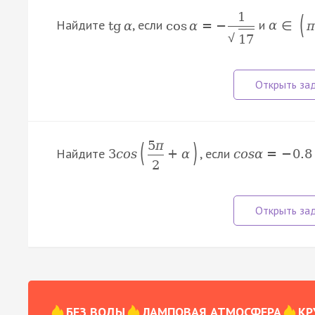
1
(
Найдите
, если
и
tg
α
cos
α
=
−
α
∈
π
√
17
(
)
5
π
Найдите
, если
3
c
o
s
+
α
c
o
s
α
=
−
0.8
2
БЕЗ ВОДЫ
ЛАМПОВАЯ АТМОСФЕРА
КР