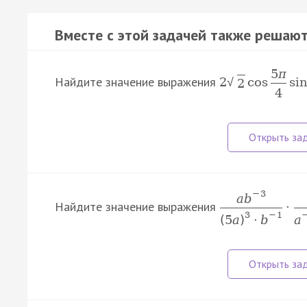
Вместе с этой задачей также решают
5
π
Найдите значение выражения
2
cos
si
√
2
4
−
3
a
b
Найдите значение выражения
·
3
−
1
(
5
a
)
·
b
a