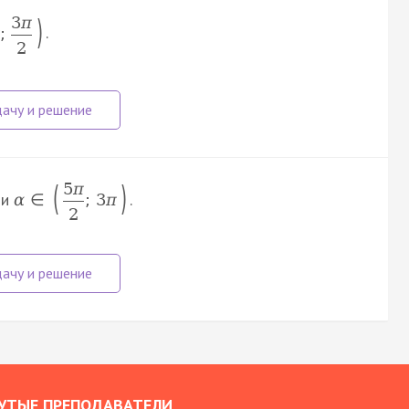
)
3
π
.
;
2
(
)
5
π
и
.
α
∈
;
3
π
2
УТЫЕ ПРЕПОДАВАТЕЛИ