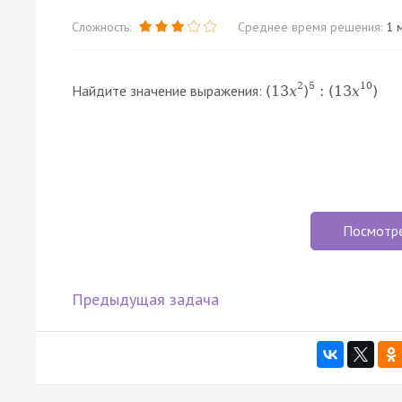
Сложность:
Среднее время решения:
1 м
2
5
10
Найдите значение выражения:
(
13
x
)
:
(
13
x
)
Посмотр
Предыдущая задача