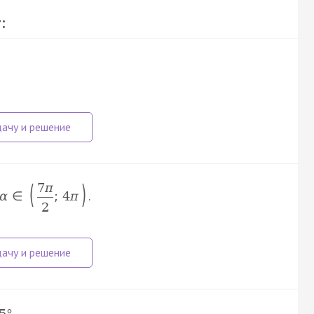
:
(
)
7
π
.
α
∈
;
4
π
2
.
5
°