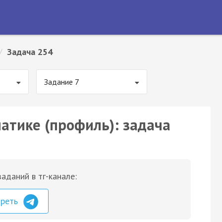
/
Задача 254
Задание 7
матике (профиль): задача
аданий в тг-канале:
треть