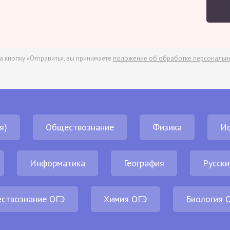
а кнопку «Отправить», вы принимаете
положение об обработке персональн
я)
Обществознание
Физика
И
Информатика
География
Русски
ствознание ОГЭ
Химия ОГЭ
Биология 