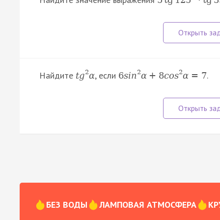
2
2
2
Найдите
, если
.
t
g
α
6
s
i
n
α
+
8
c
o
s
α
=
7
БЕЗ ВОДЫ
ЛАМПОВАЯ АТМОСФЕРА
КР