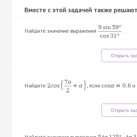
Вместе с этой задачей также решают
9
sin
59
°
Найдите значение выражения
.
cos
31
°
(
)
7
π
Найдите
, если
и
2
c
o
s
+
α
c
o
s
α
=
0.6
2
Найдите значение выражения
5
tg
125
°
⋅
tg
3