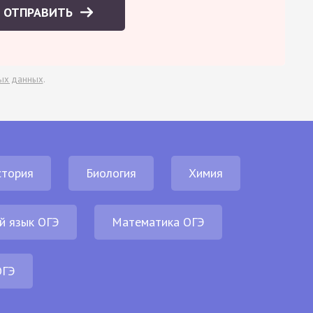
ОТПРАВИТЬ
ых данных
.
стория
Биология
Химия
й язык ОГЭ
Математика ОГЭ
ОГЭ