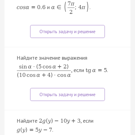
(
)
7
π
и
.
c
o
s
α
=
0.6
α
∈
;
4
π
2
Найдите значение выражения
sin
α
⋅
(
5
cos
α
+
2
)
, если
.
tg
α
=
5
(
10
cos
α
+
4
)
⋅
cos
α
Найдите
, если
2
g
(
y
)
−
10
y
+
3
.
g
(
y
)
=
5
y
−
7