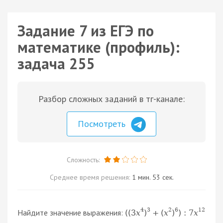
Задание 7 из ЕГЭ по
математике (профиль):
задача 255
Разбор сложных заданий в тг-канале:
Посмотреть
Сложность:
Среднее время решения:
1 мин. 53 сек.
4
3
2
6
12
Найдите значение выражения:
(
(
3
x
)
+
(
x
)
)
:
7
x