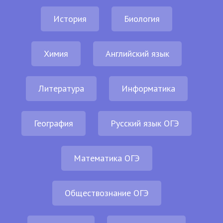
История
Биология
Химия
Английский язык
Литература
Информатика
География
Русский язык ОГЭ
Математика ОГЭ
Обществознание ОГЭ