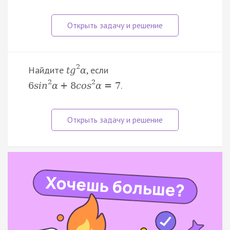
2
Найдите
, если
t
g
α
2
2
.
6
s
i
n
α
+
8
c
o
s
α
=
7