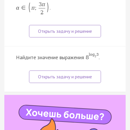
(
)
3
π
.
α
∈
π
;
2
log
3
Найдите значение выражения
.
8
2