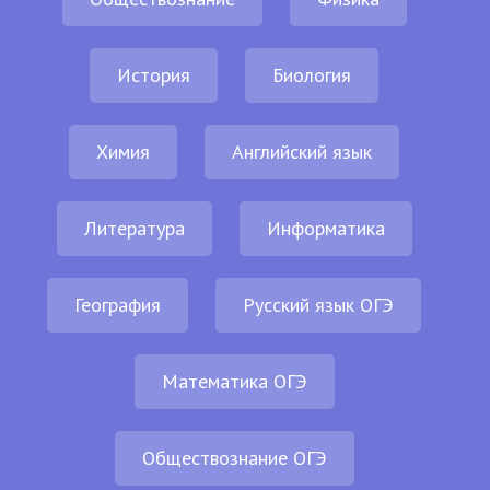
История
Биология
Химия
Английский язык
Литература
Информатика
География
Русский язык ОГЭ
Математика ОГЭ
Обществознание ОГЭ