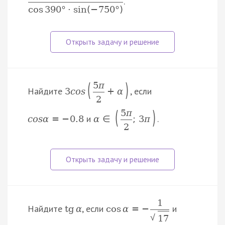
.
cos
390
°
⋅
sin
(
−
750
°
)
(
)
5
π
Найдите
, если
3
c
o
s
+
α
2
(
)
5
π
и
.
c
o
s
α
=
−
0.8
α
∈
;
3
π
2
1
Найдите
, если
и
tg
α
cos
α
=
−
√
17