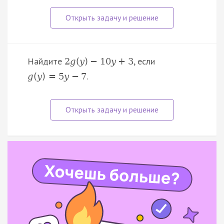
Найдите
, если
2
g
(
y
)
−
10
y
+
3
.
g
(
y
)
=
5
y
−
7