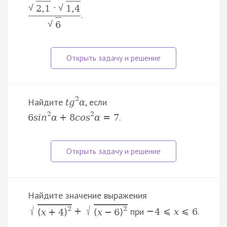
⋅
√
√
2
,
1
1
,
4
.
√
6
2
Найдите
, если
t
g
α
2
2
.
6
s
i
n
α
+
8
c
o
s
α
=
7
Найдите значение выражения
√
√
2
2
при
.
+
−
4
⩽
x
⩽
6
(
x
+
4
)
(
x
−
6
)