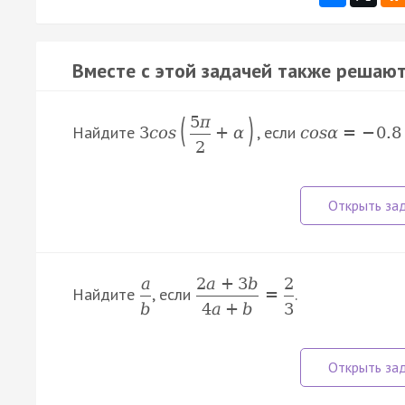
Вместе с этой задачей также решают
(
)
5
π
Найдите
, если
3
c
o
s
+
α
c
o
s
α
=
−
0.8
2
a
2
a
+
3
b
2
Найдите
, если
.
=
b
4
a
+
b
3