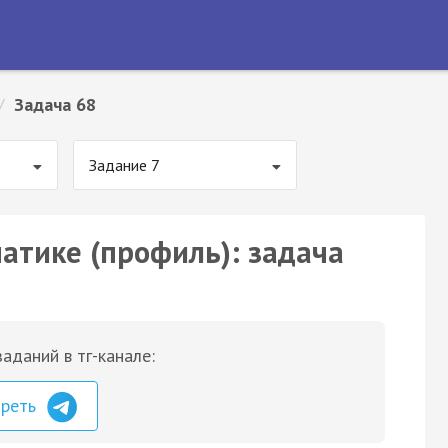
/
Задача 68
Задание 7
матике (профиль): задача
аданий в тг-канале:
треть