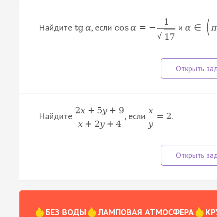
1
(
Найдите
, если
и
tg
α
cos
α
=
−
α
∈
π
√
17
2
x
+
5
y
+
9
x
Найдите
, если
.
=
2
x
+
2
y
+
4
y
БЕЗ ВОДЫ
ЛАМПОВАЯ АТМОСФЕРА
КР