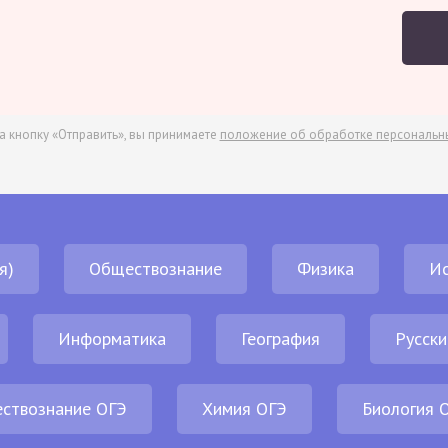
а кнопку «Отправить», вы принимаете
положение об обработке персональн
я)
Обществознание
Физика
И
Информатика
География
Русски
ствознание ОГЭ
Химия ОГЭ
Биология 