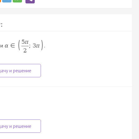
:
(
)
5
π
и
.
α
∈
;
3
π
2