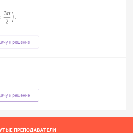
)
3
π
.
;
2
УТЫЕ ПРЕПОДАВАТЕЛИ