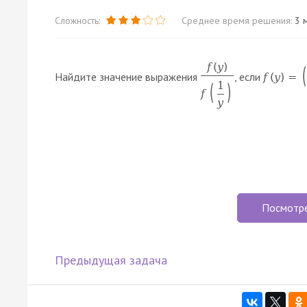
Сложность:
Среднее время решения:
3 м
f
(
y
)
(
Найдите значение выражения
, если
f
(
y
)
=
1
(
)
f
y
Посмотр
Предыдущая задача