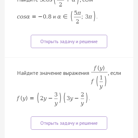
2
(
)
5
π
и
.
c
o
s
α
=
−
0.8
α
∈
;
3
π
2
f
(
y
)
Найдите значение выражения
, если
(
)
1
f
y
(
)
(
)
3
2
.
f
(
y
)
=
2
y
−
3
y
−
y
y