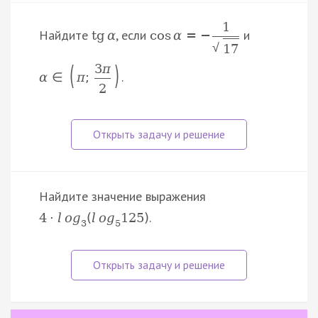
1
Найдите
, если
и
tg
α
cos
α
=
−
√
17
(
)
3
π
.
α
∈
π
;
2
Найдите значение выражения
.
4
⋅
l
o
g
(
l
o
g
125
)
3
5