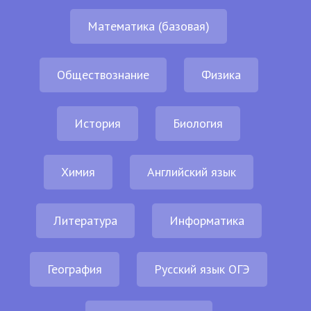
Математика (базовая)
Обществознание
Физика
История
Биология
Химия
Английский язык
Литература
Информатика
География
Русский язык ОГЭ