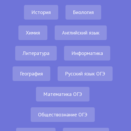
История
Биология
Химия
Английский язык
Литература
Информатика
География
Русский язык ОГЭ
Математика ОГЭ
Обществознание ОГЭ