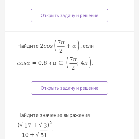
(
)
7
π
Найдите
, если
2
c
o
s
+
α
2
(
)
7
π
и
.
c
o
s
α
=
0.6
α
∈
;
4
π
2
Найдите значение выражения
2
(
+
)
√
√
17
3
.
10
+
√
51