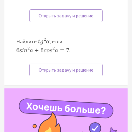
2
Найдите
, если
t
g
α
2
2
.
6
s
i
n
α
+
8
c
o
s
α
=
7