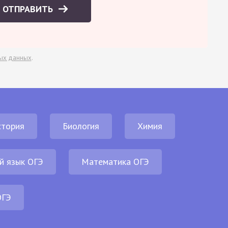
ОТПРАВИТЬ
ых данных
.
стория
Биология
Химия
й язык ОГЭ
Математика ОГЭ
ОГЭ