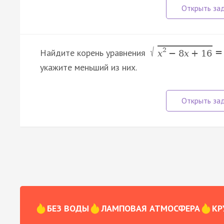
√
2
Найдите корень уравнения
=
x
−
8
x
+
16
укажите меньший из них.
БЕЗ ВОДЫ
ЛАМПОВАЯ АТМОСФЕРА
КР