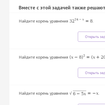
Вместе с этой задачей также решают
24
−
x
Найдите корень уравнения
.
32
=
8
2
Найдите корень уравнения
(
x
−
8
)
=
(
x
+
2
Найдите корень уравнения
.
=
−
x
√
6
−
5
x