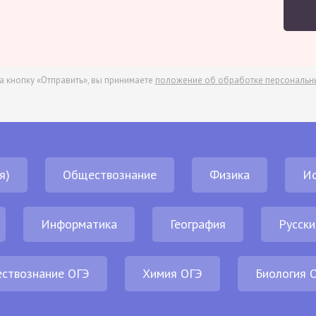
а кнопку «Отправить», вы принимаете
положение об обработке персональн
я)
Обществознание
Физика
И
Информатика
География
Русски
ствознание ОГЭ
Химия ОГЭ
Биология 