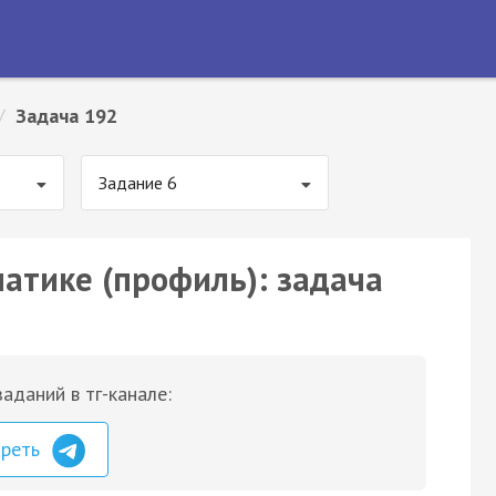
/
Задача 192
Задание 6
матике (профиль): задача
аданий в тг-канале:
треть