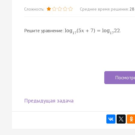
Сложность:
Среднее время решения:
28
Решите уравнение:
.
log
(
5
x
+
7
)
=
log
22
17
17
Посмотр
Предыдущая задача