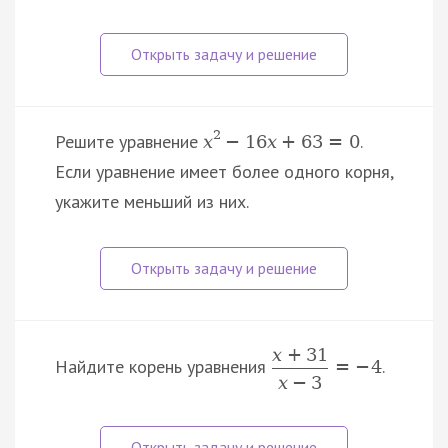
2
Решите уравнение
.
x
−
16
x
+
63
=
0
Если уравнение имеет более одного корня,
укажите меньший из них.
x
+
31
Найдите корень уравнения
.
=
−
4
x
−
3