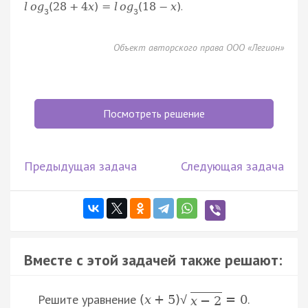
.
l
o
g
(
28
+
4
x
)
=
l
o
g
(
18
−
x
)
3
3
Объект авторского права ООО «Легион»
Посмотреть решение
Предыдущая задача
Следующая задача
Вместе с этой задачей также решают:
Решите уравнение
.
(
x
+
5
)
=
0
√
x
−
2