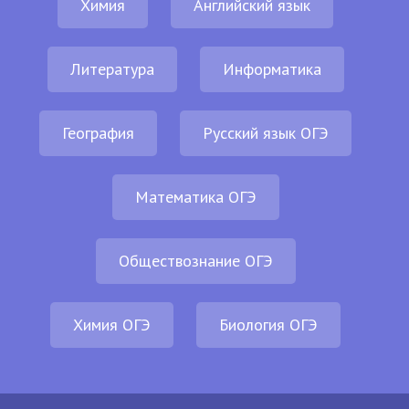
Химия
Английский язык
Литература
Информатика
География
Русский язык ОГЭ
Математика ОГЭ
Обществознание ОГЭ
Химия ОГЭ
Биология ОГЭ