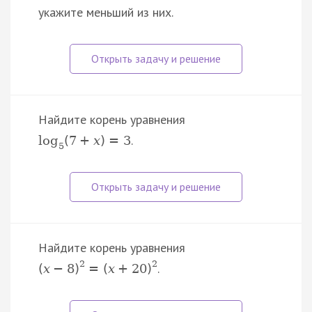
укажите меньший из них.
Найдите корень уравнения
.
log
(
7
+
x
)
=
3
5
Найдите корень уравнения
2
2
.
(
x
−
8
)
=
(
x
+
20
)