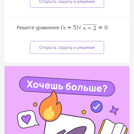
Решите уравнение
.
(
x
+
5
)
=
0
√
x
−
2