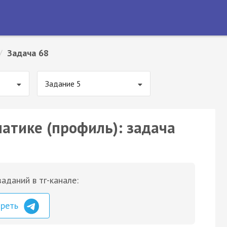
/
Задача 68
Задание 5
матике (профиль): задача
аданий в тг-канале:
треть