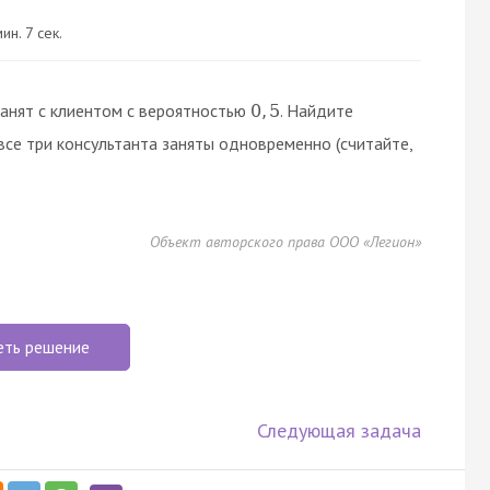
ин. 7 сек.
занят с клиентом с вероятностью
. Найдите
0
,
5
все три консультанта заняты одновременно (считайте,
Объект авторского права ООО «Легион»
еть решение
Следующая задача