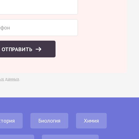
ОТПРАВИТЬ
ых данных
.
стория
Биология
Химия