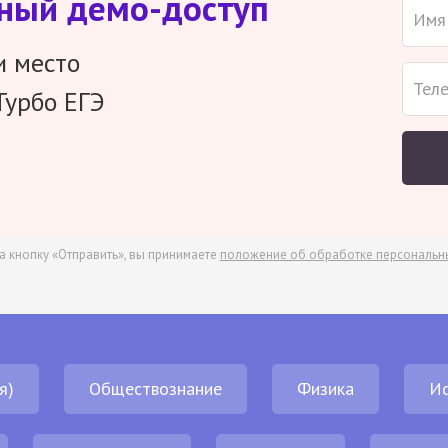
тный демо-доступ
и место
Турбо ЕГЭ
а кнопку «Отправить», вы принимаете
положение об обработке персональн
я)
Обществознание
Физика
И