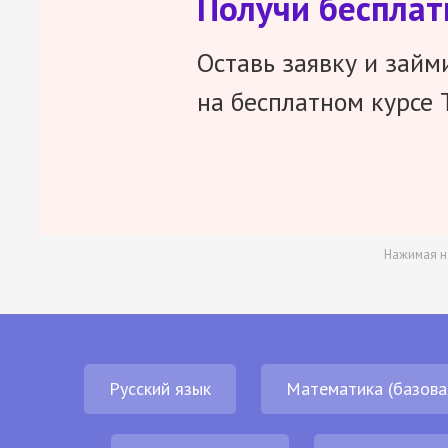
Получи беспла
Оставь заявку и займ
на бесплатном курсе 
Нажимая н
Русский язык
Математика (базова