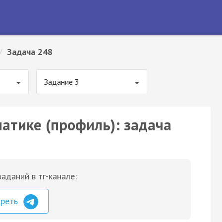
/
Задача 248
Задание 3
матике (профиль): задача
аданий в тг-канале:
треть