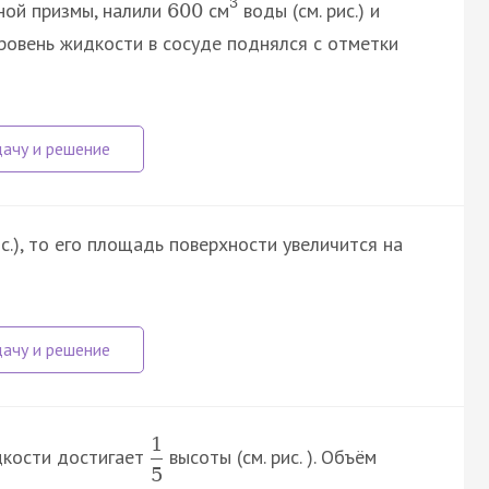
3
ной призмы, налили
см
воды (см. рис.) и
600
уровень жидкости в сосуде поднялся с отметки
ис.), то его площадь поверхности увеличится на
1
дкости достигает
высоты (см. рис. ). Объём
5