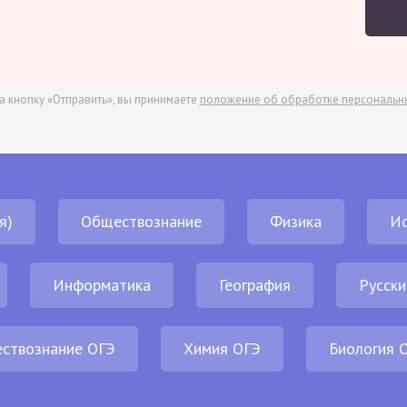
а кнопку «Отправить», вы принимаете
положение об обработке персональн
я)
Обществознание
Физика
И
Информатика
География
Русски
ствознание ОГЭ
Химия ОГЭ
Биология 