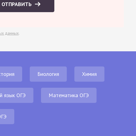
ОТПРАВИТЬ
ых данных
.
стория
Биология
Химия
й язык ОГЭ
Математика ОГЭ
ОГЭ