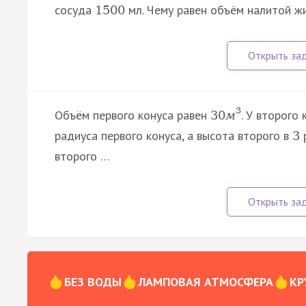
сосуда
мл. Чему равен объём налитой ж
1500
3
Объём первого конуса равен
. У второго
30
м
радиуса первого конуса, а высота второго в
р
3
второго …
БЕЗ ВОДЫ
ЛАМПОВАЯ АТМОСФЕРА
КР