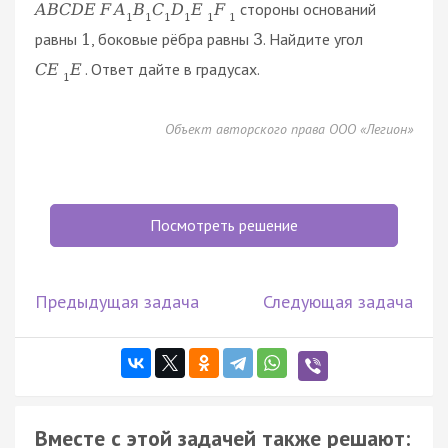
стороны оснований
A
B
C
D
E
F
A
B
C
D
E
F
1
1
1
1
1
1
равны
, боковые рёбра равны
. Найдите угол
1
3
. Ответ дайте в градусах.
C
E
E
1
Объект авторского права ООО «Легион»
Посмотреть решение
Предыдущая задача
Следующая задача
Вместе с этой задачей также решают: