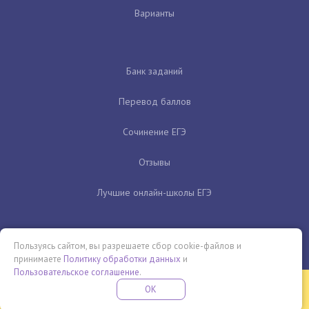
Варианты
Банк заданий
Перевод баллов
Сочинение ЕГЭ
Отзывы
Лучшие онлайн-школы ЕГЭ
Пользуясь сайтом, вы разрешаете сбор cookie-файлов и
принимаете
Политику обработки данных
и
Пользовательское соглашение
.
Бесплатная летняя школа
OK
ПОДРОБНЕЕ
ПРОВЕДИ ЭТО ЛЕТО С ПОЛЬЗОЙ