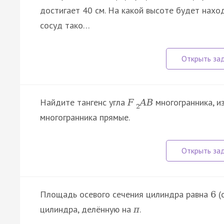
достигает 40 см. На какой высоте будет наход
сосуд тако…
Найдите тангенс угла
многогранника, и
F
A
B
2
многогранника прямые.
Площадь осевого сечения цилиндра равна
(
6
цилиндра, делённую на
.
π