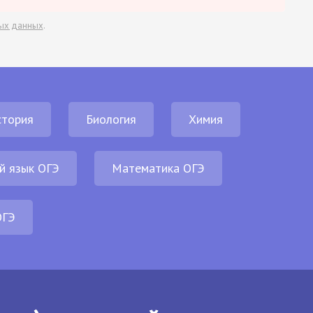
ых данных
.
стория
Биология
Химия
й язык ОГЭ
Математика ОГЭ
ОГЭ