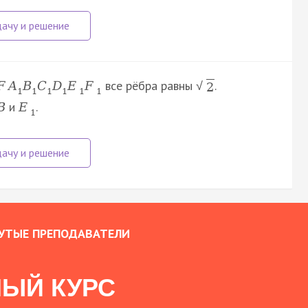
все рёбра равны
.
F
A
B
C
D
E
F
√
2
1
1
1
1
1
1
и
.
B
E
1
УТЫЕ ПРЕПОДАВАТЕЛИ
ЫЙ КУРС