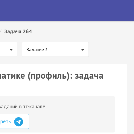
/
Задача 264
Задание 3
матике (профиль): задача
аданий в тг-канале:
треть