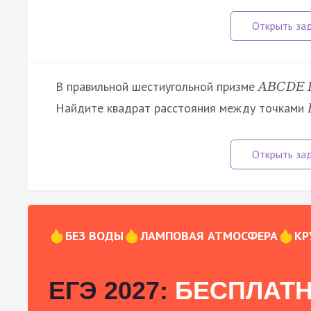
В правильной шестиугольной призме
A
B
C
D
E
Найдите квадрат расстояния между точками
БЕЗ ВОДЫ
ЛАМПОВАЯ АТМОСФЕРА
КР
ЕГЭ 2027:
БЕСПЛАТН