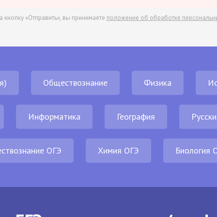
а кнопку «Отправить», вы принимаете
положение об обработке персональн
я)
Обществознание
Физика
И
Информатика
География
Русски
ствознание ОГЭ
Химия ОГЭ
Биология 