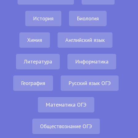
История
Биология
Химия
Английский язык
Литература
Информатика
География
Русский язык ОГЭ
Математика ОГЭ
Обществознание ОГЭ