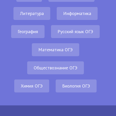
Литература
Информатика
География
Русский язык ОГЭ
Математика ОГЭ
Обществознание ОГЭ
Химия ОГЭ
Биология ОГЭ