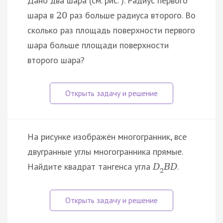
Дано два шара (см. рис. ). Радиус первого
шара в
раз больше радиуса второго. Во
20
сколько раз площадь поверхности первого
шара больше площади поверхности
второго шара?
На рисунке изображён многогранник, все
двугранные углы многогранника прямые.
Найдите квадрат тангенса угла
.
D
B
D
2